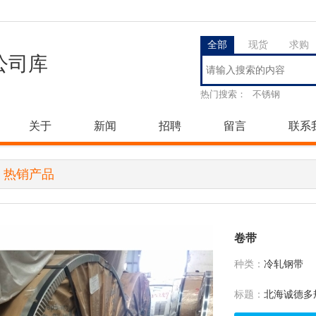
全部
现货
求购
公司库
热门搜索：
不锈钢
关于
新闻
招聘
留言
联系
>
热销产品
卷带
种类：
冷轧钢带
标题：
北海诚德多规