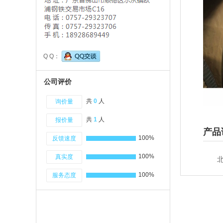
Q Q：
公司评价
共
0
人
询价量
共
1
人
报价量
产品
100%
反馈速度
100%
真实度
北
100%
服务态度