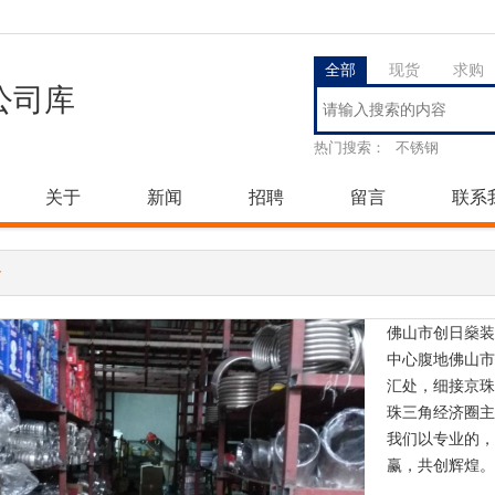
全部
现货
求购
公司库
热门搜索：
不锈钢
关于
新闻
招聘
留言
联系
介
佛山市创日燊装
中心腹地佛山市
汇处，细接京珠
珠三角经济圈主
我们以专业的，
赢，共创辉煌。