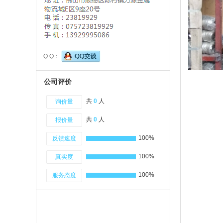
Q Q：
公司评价
共
0
人
询价量
共
0
人
报价量
100%
反馈速度
100%
真实度
100%
服务态度