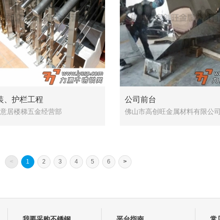
装、护栏工程
公司前台
意居楼梯五金经营部
佛山市高创旺金属材料有限公
<
1
2
3
4
5
6
>
我要采购不锈钢
平台指南
常