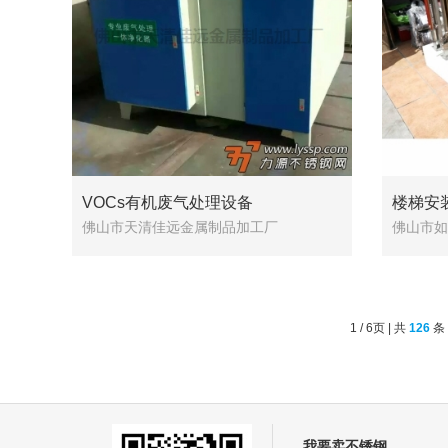
VOCs有机废气处理设备
楼梯安
佛山市天清佳远金属制品加工厂
佛山市如
1 / 6页 | 共
126
条
我要卖不锈钢