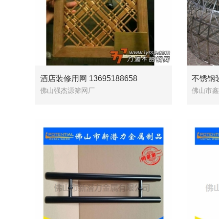
酒店装修用网 13695188658
不锈钢
佛山强杰源筛网厂
佛山市鑫