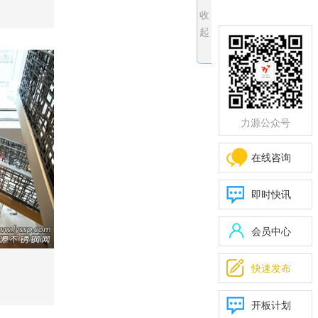
司
收
起
力源公众号
在线咨询
即时快讯
会员中心

快速发布
开板计划