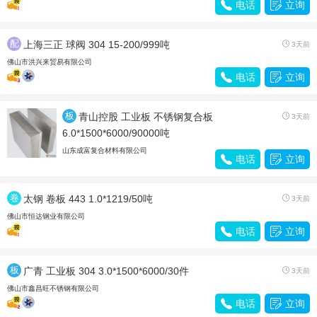

电话

立询
配
上海三正 球阀 304 15-200/999吨

3天前
件
佛山市洪兴来贸易有限公司

电话

立询
板
青山控股 工业板 不锈钢复合板

3天前
材
6.0*1500*6000/90000吨
山东成富复合材料有限公司

电话

立询
卷
太钢 卷板 443 1.0*1219/50吨

3天前
带
佛山市恒达钢业有限公司

电话

立询
板
广青 工业板 304 3.0*1500*6000/30件

3天前
材
佛山市鑫昌旺不锈钢有限公司

电话

立询