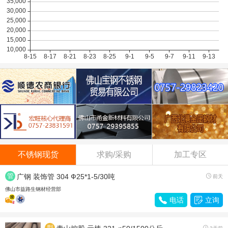
不锈钢现货
求购/采购
加工专区
管
广钢 装饰管 304 Ф25*1-5/30吨

前天
材
佛山市益路生钢材经营部

电话

立询
型
