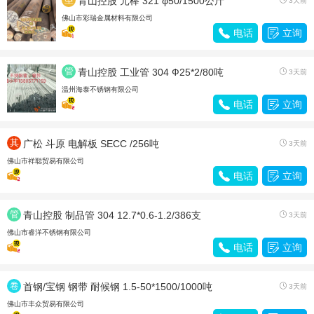
青山控股 元棒 321 φ50/1500公斤
3天前
材
佛山市彩瑞金属材料有限公司

电话

立询
管
青山控股 工业管 304 Ф25*2/80吨

3天前
材
温州海泰不锈钢有限公司

电话

立询
其
广松 斗原 电解板 SECC /256吨

3天前
他
佛山市祥聪贸易有限公司

电话

立询
管
青山控股 制品管 304 12.7*0.6-1.2/386支

3天前
材
佛山市睿洋不锈钢有限公司

电话

立询
卷
首钢/宝钢 钢带 耐候钢 1.5-50*1500/1000吨

3天前
带
佛山市丰众贸易有限公司