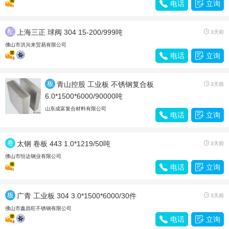

电话

立询
配
上海三正 球阀 304 15-200/999吨

3天前
件
佛山市洪兴来贸易有限公司

电话

立询
板
青山控股 工业板 不锈钢复合板

3天前
材
6.0*1500*6000/90000吨
山东成富复合材料有限公司

电话

立询
卷
太钢 卷板 443 1.0*1219/50吨

3天前
带
佛山市恒达钢业有限公司

电话

立询
板
广青 工业板 304 3.0*1500*6000/30件

3天前
材
佛山市鑫昌旺不锈钢有限公司

电话

立询