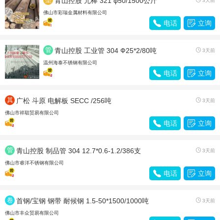
青山控股 元棒 321 φ50/1500公斤
3天前
材
佛山市彩瑞金属材料有限公司

电话

立询
管
青山控股 工业管 304 Ф25*2/80吨

3天前
材
温州海泰不锈钢有限公司

电话

立询
其
广松 斗原 电解板 SECC /256吨

3天前
他
佛山市祥聪贸易有限公司

电话

立询
管
青山控股 制品管 304 12.7*0.6-1.2/386支

3天前
材
佛山市睿洋不锈钢有限公司

电话

立询
卷
首钢/宝钢 钢带 耐候钢 1.5-50*1500/1000吨

3天前
带
佛山市丰众贸易有限公司