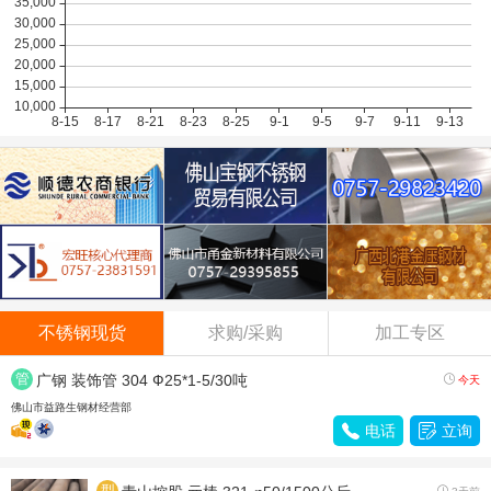
不锈钢现货
求购/采购
加工专区
管
广钢 装饰管 304 Ф25*1-5/30吨

今天
材
佛山市益路生钢材经营部

电话

立询
型
