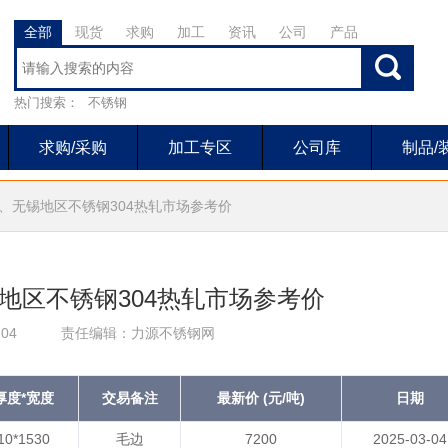
全部
现货
求购
加工
资讯
公司
产品
热门搜索：
不锈钢
求购/采购
加工专区
公司库
制品/
山、无锡地区不锈钢304热轧市场参考价
地区不锈钢304热轧市场参考价
04
责任编辑：力源不锈钢网
厚度*宽度
交易备注
最新价 (元/吨)
日期
10*1530
毛边
7200
2025-03-04