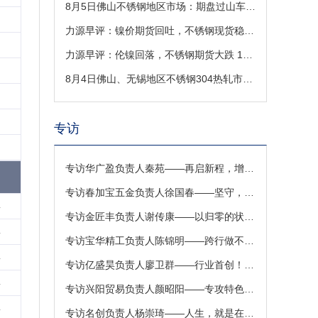
8月5日佛山不锈钢地区市场：期盘过山车急跌回吐涨幅，现货市场成交转淡
力源早评：镍价期货回吐，不锈钢现货稳价出货
力源早评：伦镍回落，不锈钢期货大跌 185 元，现货低开运行（8-5）
8月4日佛山、无锡地区不锈钢304热轧市场参考价
专访
专访华广盈负责人秦苑——再启新程，增添3000W激光切管机！
专访春加宝五金负责人徐国春——坚守，是一个企业最有价值的积淀
4
专访金匠丰负责人谢传康——以归零的状态迎接新的挑战
4
专访宝华精工负责人陈锦明——跨行做不锈钢，对激光焊接有信心
4
专访亿盛昊负责人廖卫群——行业首创！不锈钢样本册定制解忧铺来啦
4
专访兴阳贸易负责人颜昭阳——专攻特色领域，满足特殊需求
4
专访名创负责人杨崇琦——人生，就是在于折腾！