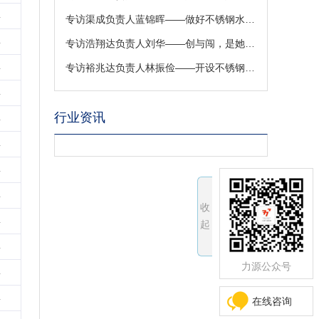
4
专访渠成负责人蓝锦晖——做好不锈钢水箱，保证用水安全
4
专访浩翔达负责人刘华——创与闯，是她守业路上最美的诠释！
4
专访裕兆达负责人林振俭——开设不锈钢T型条现货，是机遇还是实力？
4
行业资讯
4
4
4
4
收
4
起
4
力源公众号
4
4
在线咨询