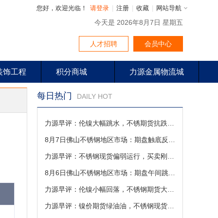
您好，欢迎光临！
请登录
|
注册
|
收藏
|
网站导航
今天是 2026年8月7日 星期五
人才招聘
会员中心
装饰工程
积分商城
力源金属物流城
每日热门
DAILY HOT
力源早评：伦镍大幅跳水，不锈期货抗跌，现货进入博弈震荡（8-7）
8月7日佛山不锈钢地区市场：期盘触底反弹，不锈钢现货低位修复回暖
力源早评：不锈钢现货偏弱运行，买卖刚需为主
8月6日佛山不锈钢地区市场：期盘午间跳水走弱，不锈钢商家灵活让利抢单
力源早评：伦镍小幅回落，不锈钢期货大跌，现货低开受成本托底（8-6）
力源早评：镍价期货绿油油，不锈钢现货行情逆转