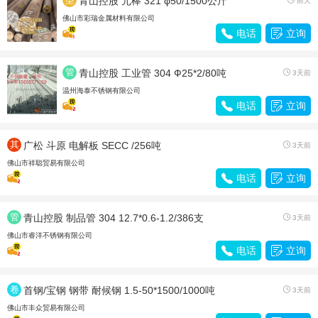
青山控股 元棒 321 φ50/1500公斤
前天
材
佛山市彩瑞金属材料有限公司

电话

立询
管
青山控股 工业管 304 Ф25*2/80吨

3天前
材
温州海泰不锈钢有限公司

电话

立询
其
广松 斗原 电解板 SECC /256吨

3天前
他
佛山市祥聪贸易有限公司

电话

立询
管
青山控股 制品管 304 12.7*0.6-1.2/386支

3天前
材
佛山市睿洋不锈钢有限公司

电话

立询
卷
首钢/宝钢 钢带 耐候钢 1.5-50*1500/1000吨

3天前
带
佛山市丰众贸易有限公司