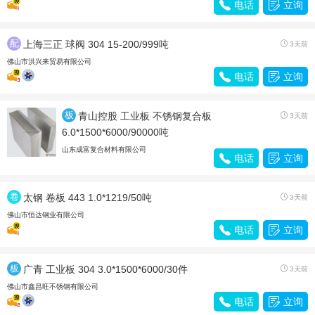

电话

立询
配
上海三正 球阀 304 15-200/999吨

3天前
件
佛山市洪兴来贸易有限公司

电话

立询
板
青山控股 工业板 不锈钢复合板

3天前
材
6.0*1500*6000/90000吨
山东成富复合材料有限公司

电话

立询
卷
太钢 卷板 443 1.0*1219/50吨

3天前
带
佛山市恒达钢业有限公司

电话

立询
板
广青 工业板 304 3.0*1500*6000/30件

3天前
材
佛山市鑫昌旺不锈钢有限公司

电话

立询