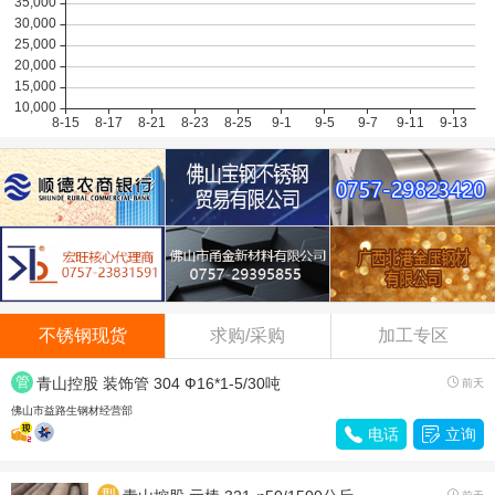
不锈钢现货
求购/采购
加工专区
管
青山控股 装饰管 304 Ф16*1-5/30吨

前天
材
佛山市益路生钢材经营部

电话

立询
型
