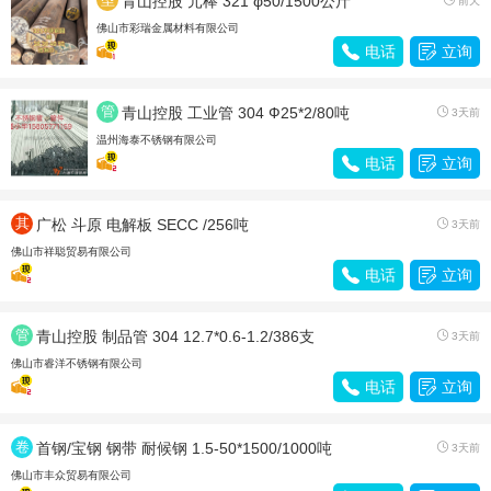
青山控股 元棒 321 φ50/1500公斤
前天
材
佛山市彩瑞金属材料有限公司

电话

立询
管
青山控股 工业管 304 Ф25*2/80吨

3天前
材
温州海泰不锈钢有限公司

电话

立询
其
广松 斗原 电解板 SECC /256吨

3天前
他
佛山市祥聪贸易有限公司

电话

立询
管
青山控股 制品管 304 12.7*0.6-1.2/386支

3天前
材
佛山市睿洋不锈钢有限公司

电话

立询
卷
首钢/宝钢 钢带 耐候钢 1.5-50*1500/1000吨

3天前
带
佛山市丰众贸易有限公司