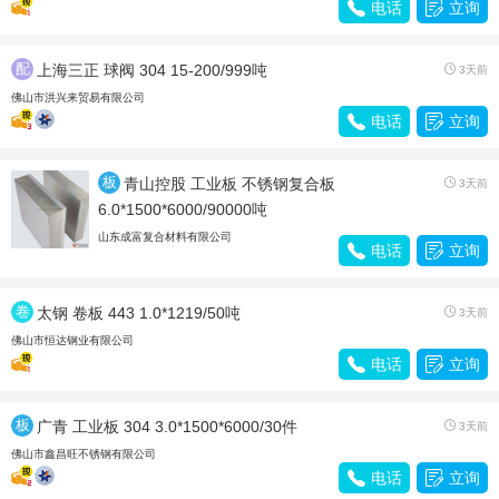

电话

立询
配
上海三正 球阀 304 15-200/999吨

3天前
件
佛山市洪兴来贸易有限公司

电话

立询
板
青山控股 工业板 不锈钢复合板

3天前
材
6.0*1500*6000/90000吨
山东成富复合材料有限公司

电话

立询
卷
太钢 卷板 443 1.0*1219/50吨

3天前
带
佛山市恒达钢业有限公司

电话

立询
板
广青 工业板 304 3.0*1500*6000/30件

3天前
材
佛山市鑫昌旺不锈钢有限公司

电话

立询