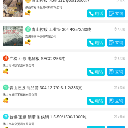
青山控股 元棒 321 φ50/1500公斤
前天
材
佛山市彩瑞金属材料有限公司

电话

立询
管
青山控股 工业管 304 Ф25*2/80吨

3天前
材
温州海泰不锈钢有限公司

电话

立询
其
广松 斗原 电解板 SECC /256吨

3天前
他
佛山市祥聪贸易有限公司

电话

立询
管
青山控股 制品管 304 12.7*0.6-1.2/386支

3天前
材
佛山市睿洋不锈钢有限公司

电话

立询
卷
首钢/宝钢 钢带 耐候钢 1.5-50*1500/1000吨

3天前
带
佛山市丰众贸易有限公司