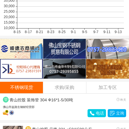
不锈钢现货
求购/采购
加工专区
管
青山控股 装饰管 304 Ф16*1-5/30吨

昨天
材
佛山市益路生钢材经营部

电话

立询
型
