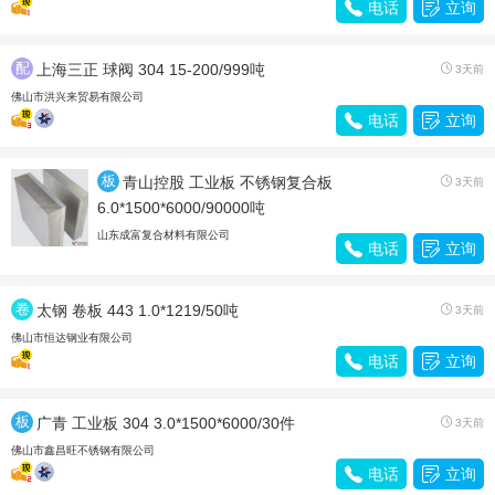

电话

立询
配
上海三正 球阀 304 15-200/999吨

3天前
件
佛山市洪兴来贸易有限公司

电话

立询
板
青山控股 工业板 不锈钢复合板

3天前
材
6.0*1500*6000/90000吨
山东成富复合材料有限公司

电话

立询
卷
太钢 卷板 443 1.0*1219/50吨

3天前
带
佛山市恒达钢业有限公司

电话

立询
板
广青 工业板 304 3.0*1500*6000/30件

3天前
材
佛山市鑫昌旺不锈钢有限公司

电话

立询