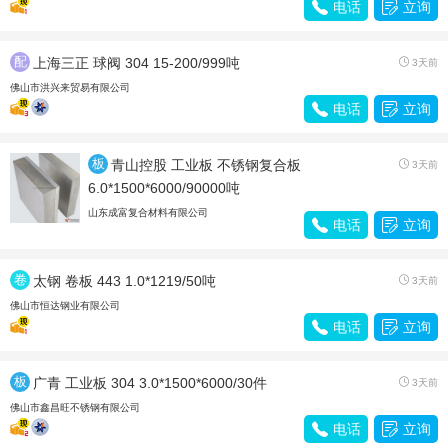

电话

立询
配
上海三正 球阀 304 15-200/999吨

3天前
件
佛山市洪兴来贸易有限公司

电话

立询
板
青山控股 工业板 不锈钢复合板

3天前
材
6.0*1500*6000/90000吨
山东成富复合材料有限公司

电话

立询
卷
太钢 卷板 443 1.0*1219/50吨

3天前
带
佛山市恒达钢业有限公司

电话

立询
板
广青 工业板 304 3.0*1500*6000/30件

3天前
材
佛山市鑫昌旺不锈钢有限公司

电话

立询