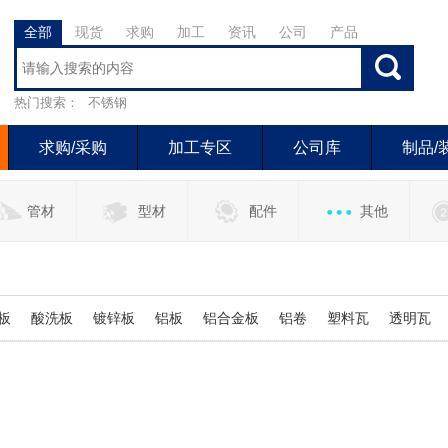
全部
现货
求购
加工
资讯
公司
产品
热门搜索：
不锈钢
求购/采购
加工专区
公司库
制品/
管材
型材
配件
其他
板
酸洗板
镀锌板
铝板
铝合金板
铝卷
塑料瓦
透明瓦
维板
钢塑板
树脂瓦
不锈铁
铝艺装饰
铁艺装饰
PC瓦
料
拉栅门料
复合材料
镀锌管
铁管
铁配件
卷闸门
铝锭
瓦
储罐
螺旋管
加工