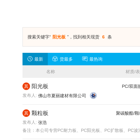
搜索关键字“
阳光板
”，找到相关现货
6
条
最新
货最多
最热询
名称
材质/
发布时
阳光板
其
PC/双面
发布人:
佛山市夏丽建材有限公司
颗粒板
其
聚碳酸酯/颗
发布人:
张浩
备注：
本公司专营PC耐力板、PC阳光板、PC扩散板、PC波浪瓦