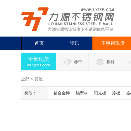
首页
资讯
不锈钢现货
全部现货
卷带
板材
All Spot Goods
全部
>
其他
类型：
铝合金棒
铝型材
阳光板
冷板
热
APVC瓦
耐力板
铝模瓦
风球
纤
FRP
PVC
颗粒板
电解板
卷闸门
钢构材料
铜雕
铝雕
保护膜
彩钢