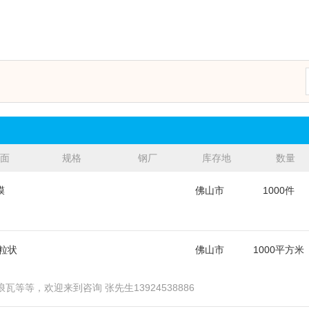
表面
规格
钢厂
库存地
数量
间
膜
佛山市
1000件
粒状
佛山市
1000平方米
等等，欢迎来到咨询 张先生13924538886