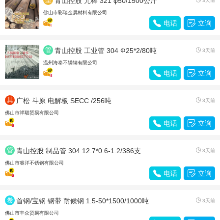
青山控股 元棒 321 φ50/1500公斤
3天前
材
佛山市彩瑞金属材料有限公司

电话

立询
管
青山控股 工业管 304 Ф25*2/80吨

3天前
材
温州海泰不锈钢有限公司

电话

立询
其
广松 斗原 电解板 SECC /256吨

3天前
他
佛山市祥聪贸易有限公司

电话

立询
管
青山控股 制品管 304 12.7*0.6-1.2/386支

3天前
材
佛山市睿洋不锈钢有限公司

电话

立询
卷
首钢/宝钢 钢带 耐候钢 1.5-50*1500/1000吨

3天前
带
佛山市丰众贸易有限公司