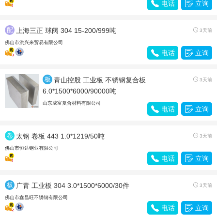

电话

立询
配
上海三正 球阀 304 15-200/999吨

3天前
件
佛山市洪兴来贸易有限公司

电话

立询
板
青山控股 工业板 不锈钢复合板

3天前
材
6.0*1500*6000/90000吨
山东成富复合材料有限公司

电话

立询
卷
太钢 卷板 443 1.0*1219/50吨

3天前
带
佛山市恒达钢业有限公司

电话

立询
板
广青 工业板 304 3.0*1500*6000/30件

3天前
材
佛山市鑫昌旺不锈钢有限公司

电话

立询