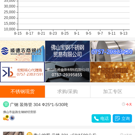
酒钢304/2B
14500
0.00
不锈钢现货
求购/采购
加工专区
管
广钢 装饰管 304 Ф25*1-5/30吨

今天
材
佛山市益路生钢材经营部

电话

立询
型
