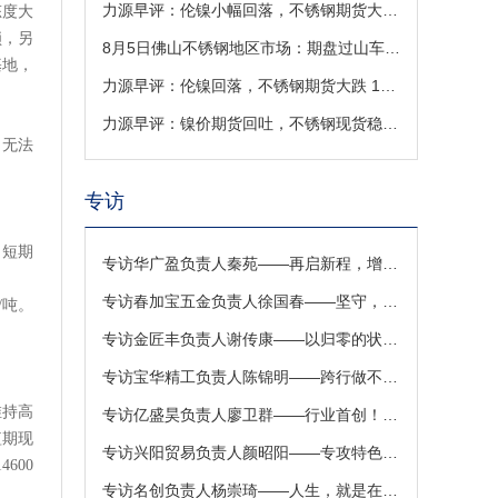
力源早评：伦镍小幅回落，不锈钢期货大跌，现货低开受成本托底（8-6）
态度大
锁，另
8月5日佛山不锈钢地区市场：期盘过山车急跌回吐涨幅，现货市场成交转淡
基地，
力源早评：伦镍回落，不锈钢期货大跌 185 元，现货低开运行（8-5）
力源早评：镍价期货回吐，不锈钢现货稳价出货
，无法
专访
，短期
专访华广盈负责人秦苑——再启新程，增添3000W激光切管机！
专访春加宝五金负责人徐国春——坚守，是一个企业最有价值的积淀
/吨。
专访金匠丰负责人谢传康——以归零的状态迎接新的挑战
专访宝华精工负责人陈锦明——跨行做不锈钢，对激光焊接有信心
维持高
专访亿盛昊负责人廖卫群——行业首创！不锈钢样本册定制解忧铺来啦
短期现
专访兴阳贸易负责人颜昭阳——专攻特色领域，满足特殊需求
14600
专访名创负责人杨崇琦——人生，就是在于折腾！