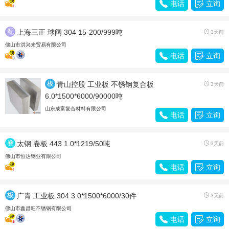

电话

立询
配
上海三正 球阀 304 15-200/999吨

3天前
件
佛山市洪兴来贸易有限公司

电话

立询
板
青山控股 工业板 不锈钢复合板

3天前
材
6.0*1500*6000/90000吨
山东成富复合材料有限公司

电话

立询
卷
太钢 卷板 443 1.0*1219/50吨

3天前
带
佛山市恒达钢业有限公司

电话

立询
板
广青 工业板 304 3.0*1500*6000/30件

3天前
材
佛山市鑫昌旺不锈钢有限公司

电话

立询