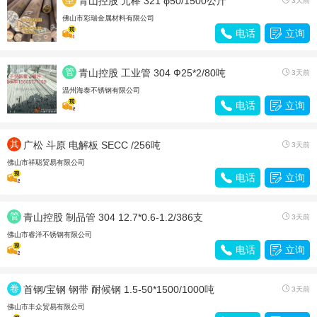
青山控股 元棒 321 φ50/1500公斤
3天前
材
佛山市彩瑞金属材料有限公司

电话

立询
管
青山控股 工业管 304 Ф25*2/80吨

3天前
材
温州海泰不锈钢有限公司

电话

立询
其
广松 斗原 电解板 SECC /256吨

3天前
他
佛山市祥聪贸易有限公司

电话

立询
管
青山控股 制品管 304 12.7*0.6-1.2/386支

3天前
材
佛山市睿洋不锈钢有限公司

电话

立询
卷
首钢/宝钢 钢带 耐候钢 1.5-50*1500/1000吨

3天前
带
佛山市丰众贸易有限公司