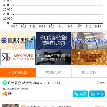
不锈钢现货
求购/采购
加工专区
管
广州联众 精密管 304 Ф60*1-5/30吨

今天
材
佛山市益路生钢材经营部

电话

立询
型
